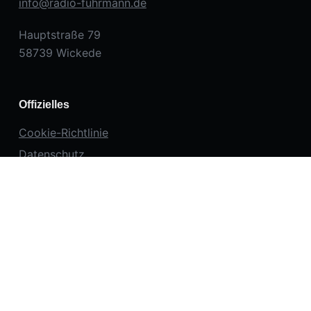
info@radio-fuhrmann.de
Hauptstraße 79
58739 Wickede
Offizielles
Cookie-Richtlinie
Datenschutz
Haftungsausschluss
Impressum
Kontakt
Produkte
Haushaltsgeräte